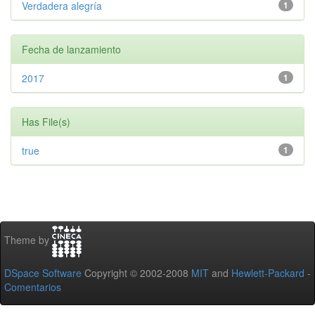
Verdadera alegría
1
Fecha de lanzamiento
2017
1
Has File(s)
true
1
Theme by
DSpace Software
Copyright © 2002-2008
MIT
and
Hewlett-Packard
-
Comentarios