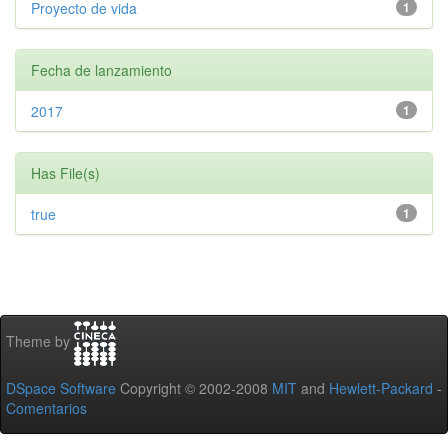
Proyecto de vida
1
Fecha de lanzamiento
2017
1
Has File(s)
true
1
Theme by
DSpace Software
Copyright © 2002-2008
MIT
and
Hewlett-Packard
-
Comentarios