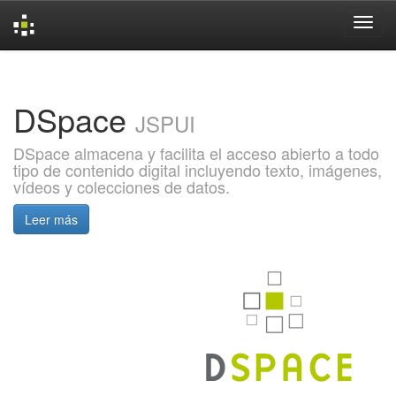
Skip
navigation
DSpace
JSPUI
DSpace almacena y facilita el acceso abierto a todo
tipo de contenido digital incluyendo texto, imágenes,
vídeos y colecciones de datos.
Leer más