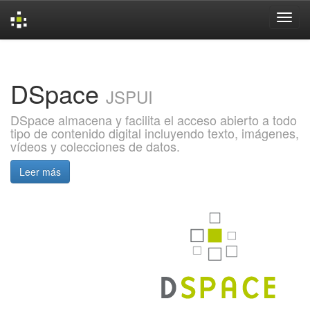
Skip
navigation
DSpace
JSPUI
DSpace almacena y facilita el acceso abierto a todo
tipo de contenido digital incluyendo texto, imágenes,
vídeos y colecciones de datos.
Leer más