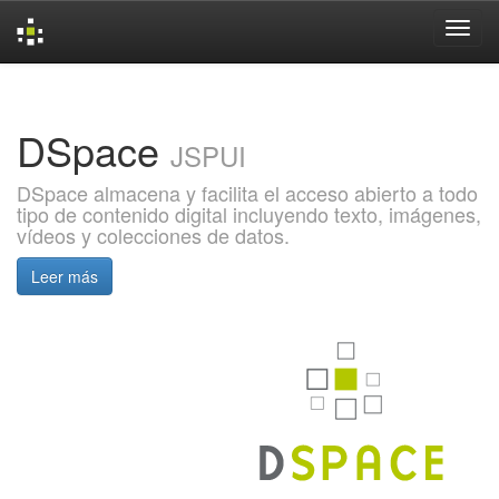
Skip
navigation
DSpace
JSPUI
DSpace almacena y facilita el acceso abierto a todo
tipo de contenido digital incluyendo texto, imágenes,
vídeos y colecciones de datos.
Leer más