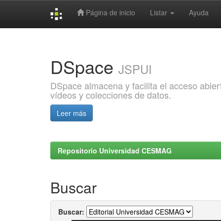
Página de inicio
Listar
Ayuda
Skip
navigation
DSpace
JSPUI
DSpace almacena y facilita el acceso abiert
vídeos y colecciones de datos.
Leer más
Repositorio Universidad CESMAG
Buscar
Buscar: