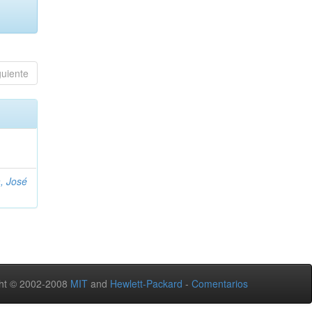
guiente
, José
ht © 2002-2008
MIT
and
Hewlett-Packard
-
Comentarios