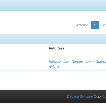
Anterior
1
Si
Autor(es)
Herranz, Julio
;
Garrido, Javier
;
Guerra
Antonio
DSpace Software
Copyrig