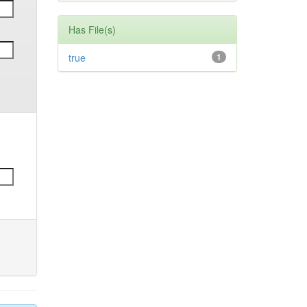
Has File(s)
true
1