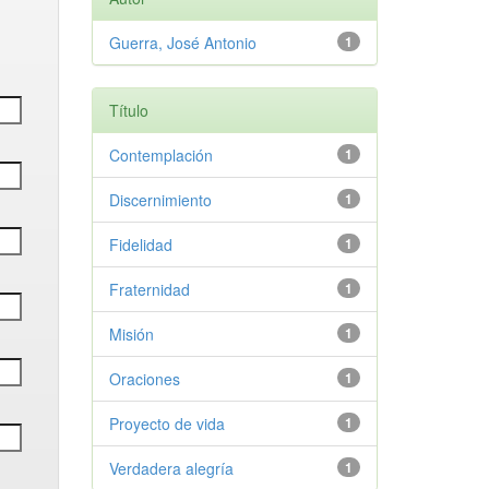
Guerra, José Antonio
1
Título
Contemplación
1
Discernimiento
1
Fidelidad
1
Fraternidad
1
Misión
1
Oraciones
1
Proyecto de vida
1
Verdadera alegría
1