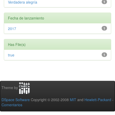
Verdadera alegría
1
Fecha de lanzamiento
2017
1
Has File(s)
true
1
Theme by
DSpace Software
Copyright © 2002-2008
MIT
and
Hewlett-Packard
-
Comentarios