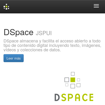
Skip
navigation
DSpace
JSPUI
DSpace almacena y facilita el acceso abierto a todo
tipo de contenido digital incluyendo texto, imágenes,
vídeos y colecciones de datos.
Leer más