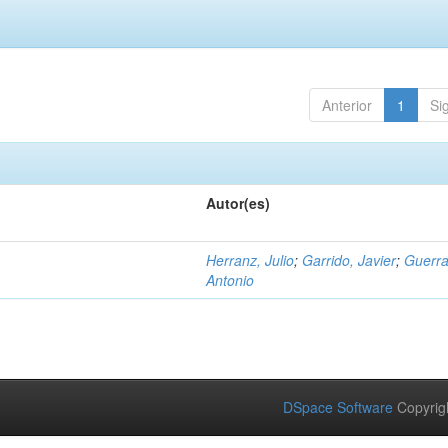
Anterior
1
Si
Autor(es)
Herranz, Julio
;
Garrido, Javier
;
Guerra
Antonio
DSpace Software
Copyrig