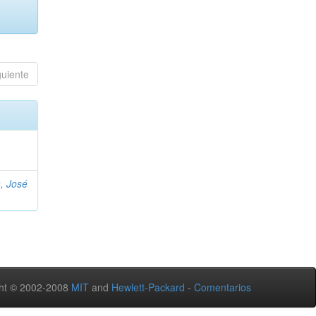
guiente
, José
ht © 2002-2008
MIT
and
Hewlett-Packard
-
Comentarios