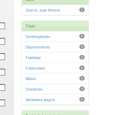
Guerra, José Antonio
1
Título
Contemplación
1
Discernimiento
1
Fidelidad
1
Fraternidad
1
Misión
1
Oraciones
1
Verdadera alegría
1