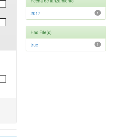
Fecha de lanzamiento
2017
1
Has File(s)
true
1