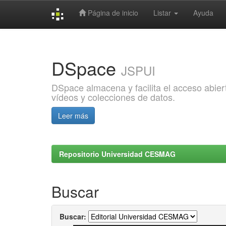
Página de inicio
Listar
Ayuda
Skip
navigation
DSpace
JSPUI
DSpace almacena y facilita el acceso abiert
vídeos y colecciones de datos.
Leer más
Repositorio Universidad CESMAG
Buscar
Buscar: