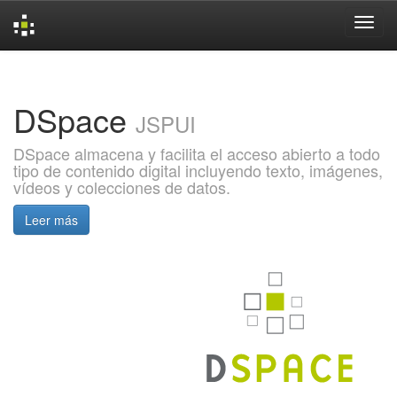
Skip
navigation
DSpace
JSPUI
DSpace almacena y facilita el acceso abierto a todo
tipo de contenido digital incluyendo texto, imágenes,
vídeos y colecciones de datos.
Leer más