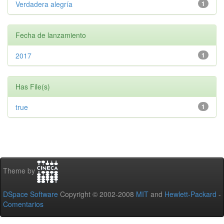
Verdadera alegría
1
Fecha de lanzamiento
2017
1
Has File(s)
true
1
Theme by
DSpace Software
Copyright © 2002-2008
MIT
and
Hewlett-Packard
-
Comentarios