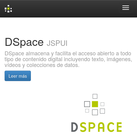
Skip
navigation
DSpace
JSPUI
DSpace almacena y facilita el acceso abierto a todo
tipo de contenido digital incluyendo texto, imágenes,
vídeos y colecciones de datos.
Leer más