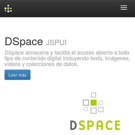
Skip
navigation
DSpace
JSPUI
DSpace almacena y facilita el acceso abierto a todo
tipo de contenido digital incluyendo texto, imágenes,
vídeos y colecciones de datos.
Leer más