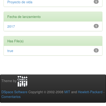
Proyecto de vida
1
Fecha de lanzamiento
2017
1
Has File(s)
true
1
Theme by
DSpace Software
Copyright © 2002-2008
MIT
and
Hewlett-Packard
-
Comentarios