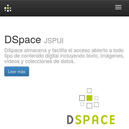
Skip
navigation
DSpace
JSPUI
DSpace almacena y facilita el acceso abierto a todo
tipo de contenido digital incluyendo texto, imágenes,
vídeos y colecciones de datos.
Leer más