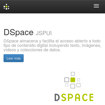
Skip
navigation
DSpace
JSPUI
DSpace almacena y facilita el acceso abierto a todo
tipo de contenido digital incluyendo texto, imágenes,
vídeos y colecciones de datos.
Leer más