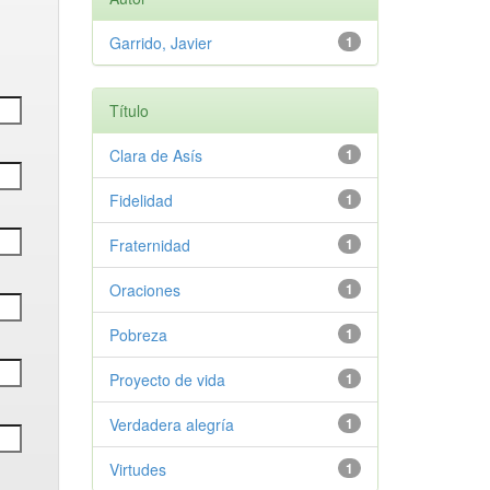
Garrido, Javier
1
Título
Clara de Asís
1
Fidelidad
1
Fraternidad
1
Oraciones
1
Pobreza
1
Proyecto de vida
1
Verdadera alegría
1
Virtudes
1