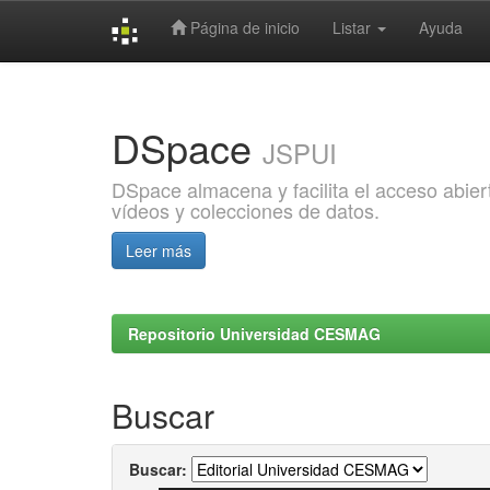
Página de inicio
Listar
Ayuda
Skip
navigation
DSpace
JSPUI
DSpace almacena y facilita el acceso abiert
vídeos y colecciones de datos.
Leer más
Repositorio Universidad CESMAG
Buscar
Buscar: