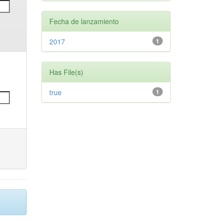
Fecha de lanzamiento
2017
1
Has File(s)
true
1