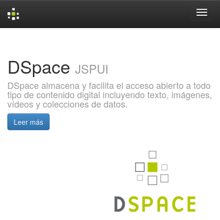
Skip
navigation
DSpace
JSPUI
DSpace almacena y facilita el acceso abierto a todo
tipo de contenido digital incluyendo texto, imágenes,
vídeos y colecciones de datos.
Leer más