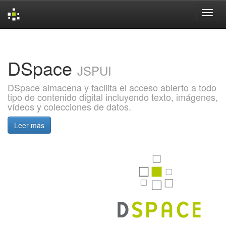
Skip
navigation
DSpace
JSPUI
DSpace almacena y facilita el acceso abierto a todo
tipo de contenido digital incluyendo texto, imágenes,
vídeos y colecciones de datos.
Leer más