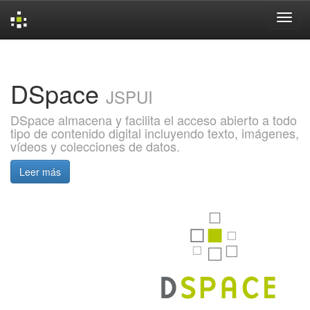
Skip
navigation
DSpace
JSPUI
DSpace almacena y facilita el acceso abierto a todo
tipo de contenido digital incluyendo texto, imágenes,
vídeos y colecciones de datos.
Leer más