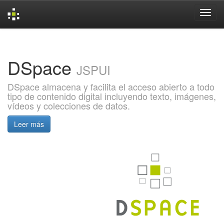
Skip
navigation
DSpace
JSPUI
DSpace almacena y facilita el acceso abierto a todo
tipo de contenido digital incluyendo texto, imágenes,
vídeos y colecciones de datos.
Leer más