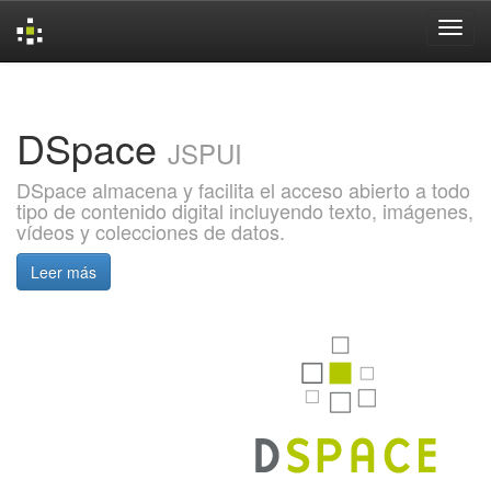
Skip
navigation
DSpace
JSPUI
DSpace almacena y facilita el acceso abierto a todo
tipo de contenido digital incluyendo texto, imágenes,
vídeos y colecciones de datos.
Leer más