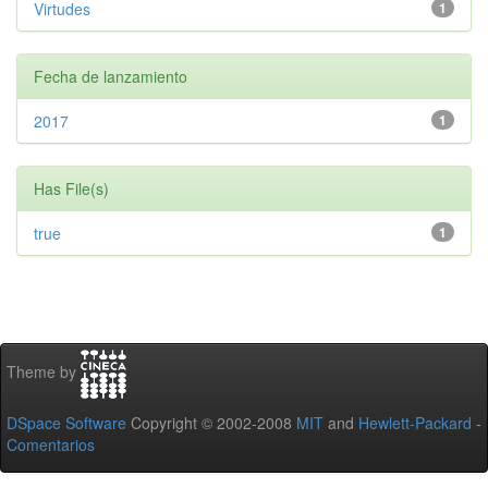
Virtudes
1
Fecha de lanzamiento
2017
1
Has File(s)
true
1
Theme by
DSpace Software
Copyright © 2002-2008
MIT
and
Hewlett-Packard
-
Comentarios