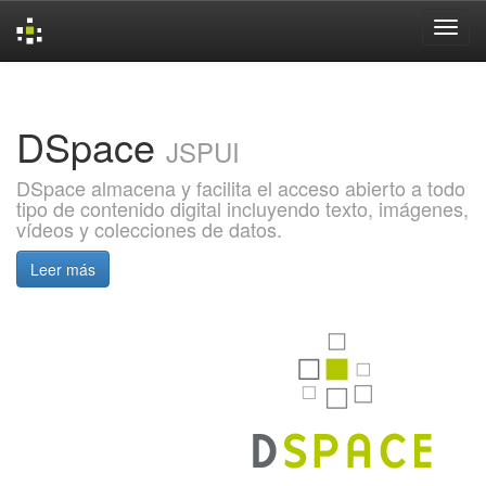
Skip
navigation
DSpace
JSPUI
DSpace almacena y facilita el acceso abierto a todo
tipo de contenido digital incluyendo texto, imágenes,
vídeos y colecciones de datos.
Leer más