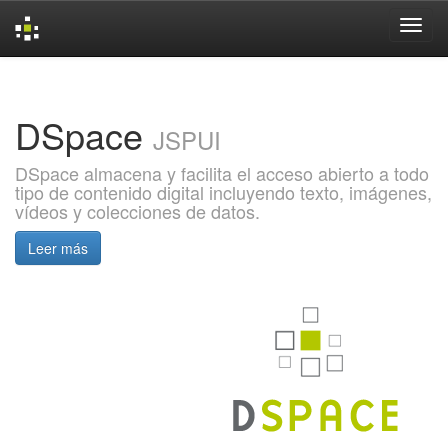
Skip
navigation
DSpace
JSPUI
DSpace almacena y facilita el acceso abierto a todo
tipo de contenido digital incluyendo texto, imágenes,
vídeos y colecciones de datos.
Leer más