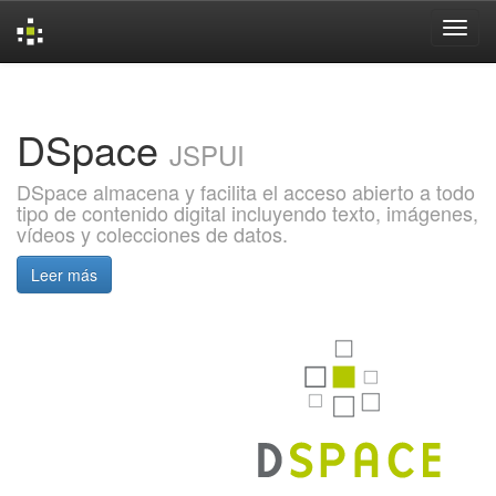
Skip
navigation
DSpace
JSPUI
DSpace almacena y facilita el acceso abierto a todo
tipo de contenido digital incluyendo texto, imágenes,
vídeos y colecciones de datos.
Leer más