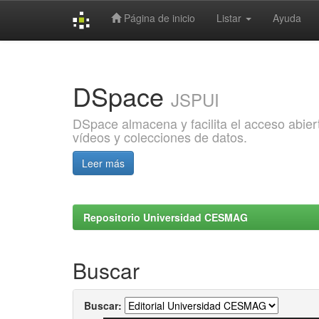
Página de inicio
Listar
Ayuda
Skip
navigation
DSpace
JSPUI
DSpace almacena y facilita el acceso abiert
vídeos y colecciones de datos.
Leer más
Repositorio Universidad CESMAG
Buscar
Buscar: