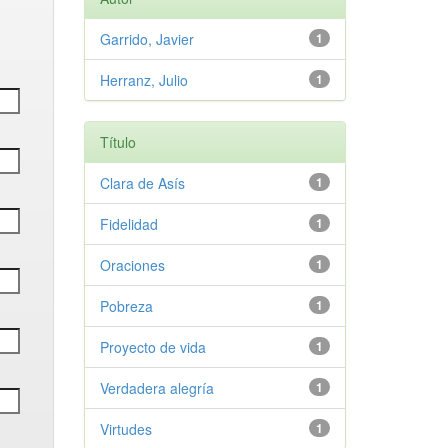
Garrido, Javier
1
Herranz, Julio
1
Título
Clara de Asís
1
Fidelidad
1
Oraciones
1
Pobreza
1
Proyecto de vida
1
Verdadera alegría
1
Virtudes
1