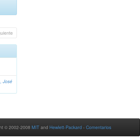
guiente
, José
ht © 2002-2008
MIT
and
Hewlett-Packard
-
Comentarios