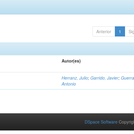
Anterior
1
Si
Autor(es)
Herranz, Julio
;
Garrido, Javier
;
Guerra
Antonio
DSpace Software
Copyrig