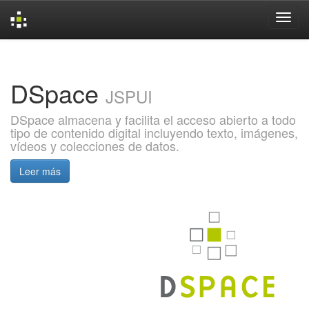
Skip
navigation
DSpace
JSPUI
DSpace almacena y facilita el acceso abierto a todo
tipo de contenido digital incluyendo texto, imágenes,
vídeos y colecciones de datos.
Leer más