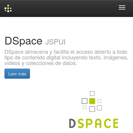
Skip
navigation
DSpace
JSPUI
DSpace almacena y facilita el acceso abierto a todo
tipo de contenido digital incluyendo texto, imágenes,
vídeos y colecciones de datos.
Leer más