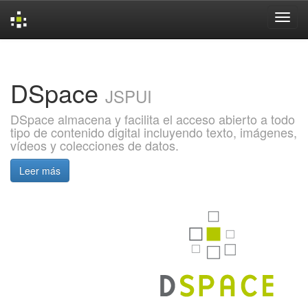
Skip
navigation
DSpace
JSPUI
DSpace almacena y facilita el acceso abierto a todo
tipo de contenido digital incluyendo texto, imágenes,
vídeos y colecciones de datos.
Leer más