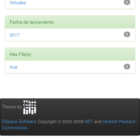
Virtudes
1
Fecha de lanzamiento
2017
1
Has File(s)
true
1
Theme by
DSpace Software
Copyright © 2002-2008
MIT
and
Hewlett-Packard
-
Comentarios