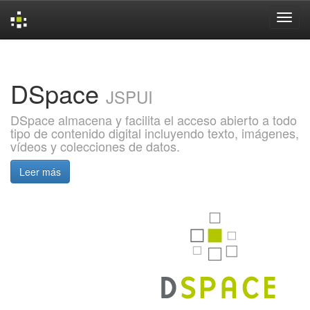
Skip
navigation
DSpace
JSPUI
DSpace almacena y facilita el acceso abierto a todo
tipo de contenido digital incluyendo texto, imágenes,
vídeos y colecciones de datos.
Leer más