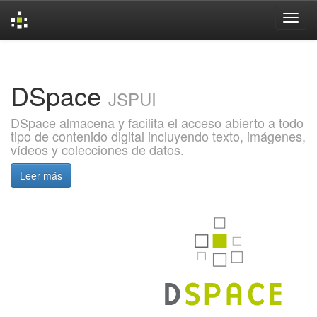
Skip
navigation
DSpace
JSPUI
DSpace almacena y facilita el acceso abierto a todo
tipo de contenido digital incluyendo texto, imágenes,
vídeos y colecciones de datos.
Leer más