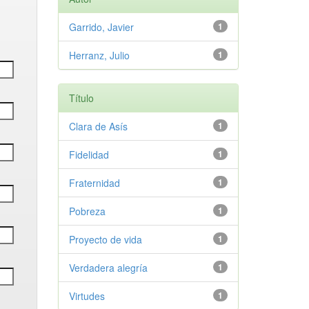
Garrido, Javier
1
Herranz, Julio
1
Título
Clara de Asís
1
Fidelidad
1
Fraternidad
1
Pobreza
1
Proyecto de vida
1
Verdadera alegría
1
Virtudes
1