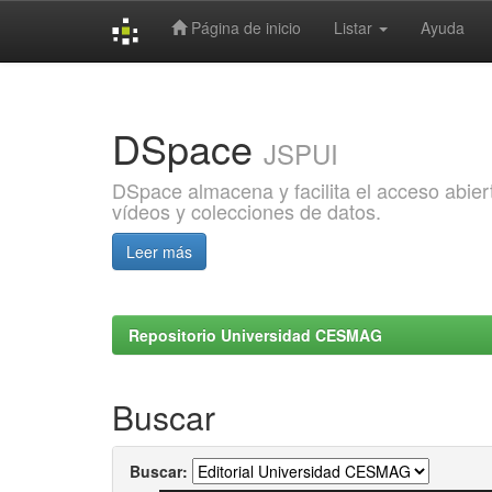
Página de inicio
Listar
Ayuda
Skip
navigation
DSpace
JSPUI
DSpace almacena y facilita el acceso abiert
vídeos y colecciones de datos.
Leer más
Repositorio Universidad CESMAG
Buscar
Buscar: