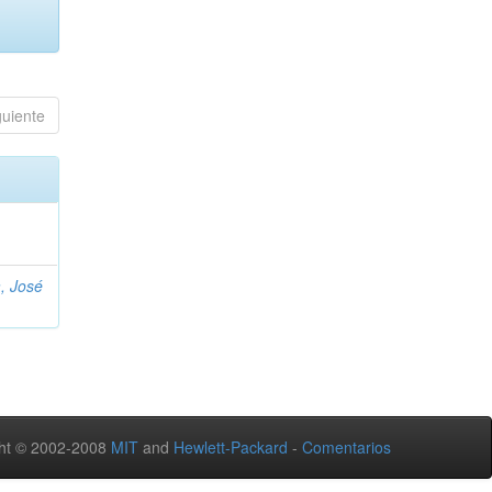
guiente
, José
ht © 2002-2008
MIT
and
Hewlett-Packard
-
Comentarios