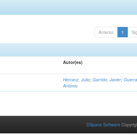
Anterior
1
Si
Autor(es)
Herranz, Julio
;
Garrido, Javier
;
Guerra
Antonio
DSpace Software
Copyrig