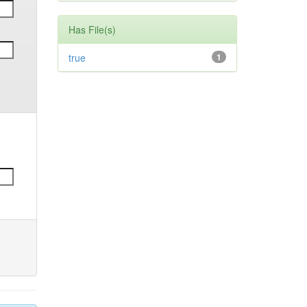
Has File(s)
true
1