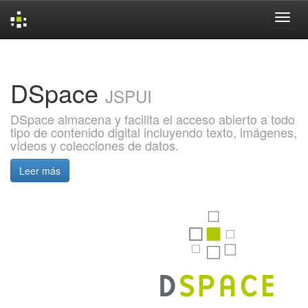
Skip
navigation
DSpace
JSPUI
DSpace almacena y facilita el acceso abierto a todo
tipo de contenido digital incluyendo texto, imágenes,
vídeos y colecciones de datos.
Leer más