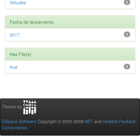
Virtudes
1
Fecha de lanzamiento
2017
1
Has File(s)
true
1
Theme by
DSpace Software
Copyright © 2002-2008
MIT
and
Hewlett-Packard
-
Comentarios