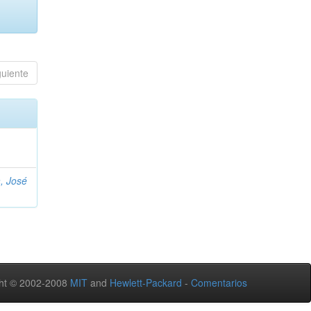
guiente
, José
ht © 2002-2008
MIT
and
Hewlett-Packard
-
Comentarios