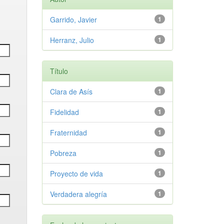
Garrido, Javier
1
Herranz, Julio
1
Título
Clara de Asís
1
Fidelidad
1
Fraternidad
1
Pobreza
1
Proyecto de vida
1
Verdadera alegría
1