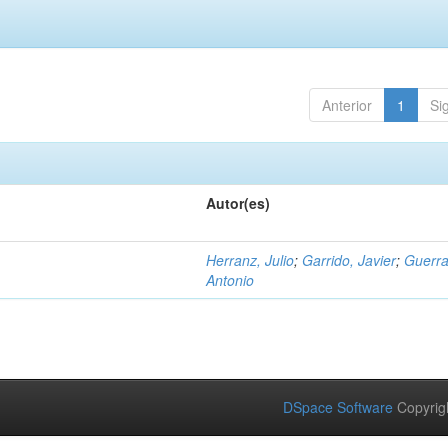
Anterior
1
Si
Autor(es)
Herranz, Julio
;
Garrido, Javier
;
Guerra
Antonio
DSpace Software
Copyrig