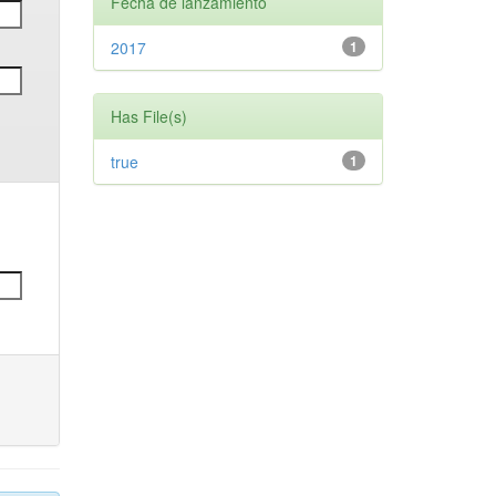
Fecha de lanzamiento
2017
1
Has File(s)
true
1