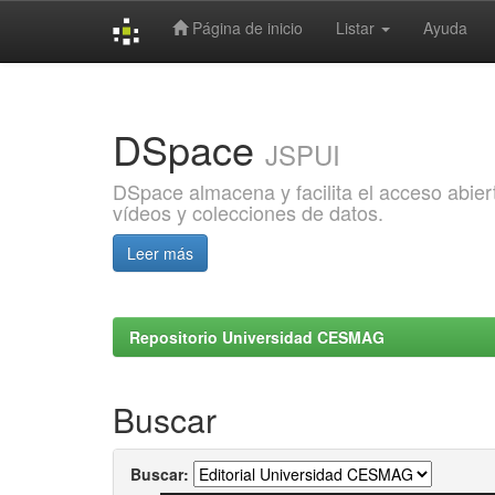
Página de inicio
Listar
Ayuda
Skip
navigation
DSpace
JSPUI
DSpace almacena y facilita el acceso abiert
vídeos y colecciones de datos.
Leer más
Repositorio Universidad CESMAG
Buscar
Buscar: