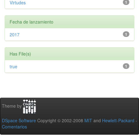
Virtudes
1
Fecha de lanzamiento
2017
1
Has File(s)
true
1
Theme by
DSpace Software
Copyright © 2002-2008
MIT
and
Hewlett-Packard
-
Comentarios