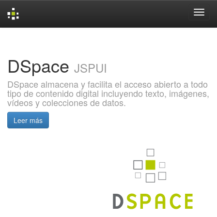
Skip
navigation
DSpace
JSPUI
DSpace almacena y facilita el acceso abierto a todo
tipo de contenido digital incluyendo texto, imágenes,
vídeos y colecciones de datos.
Leer más