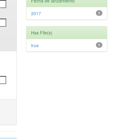
Fecha de lanzamiento
2017
1
Has File(s)
true
1