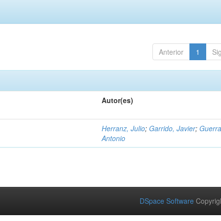
Anterior
1
Si
Autor(es)
Herranz, Julio
;
Garrido, Javier
;
Guerra
Antonio
DSpace Software
Copyrig