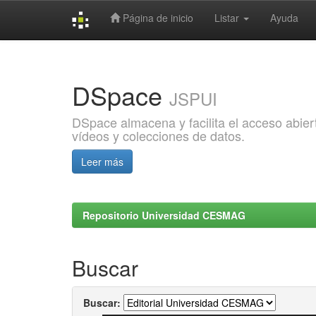
Página de inicio
Listar
Ayuda
Skip
navigation
DSpace
JSPUI
DSpace almacena y facilita el acceso abiert
vídeos y colecciones de datos.
Leer más
Repositorio Universidad CESMAG
Buscar
Buscar: