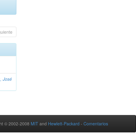
guiente
, José
ht © 2002-2008
MIT
and
Hewlett-Packard
-
Comentarios