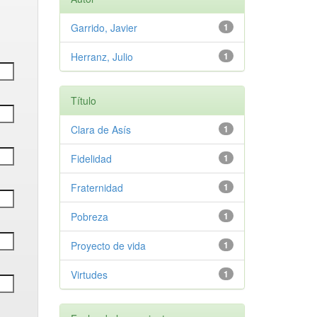
Garrido, Javier
1
Herranz, Julio
1
Título
Clara de Asís
1
Fidelidad
1
Fraternidad
1
Pobreza
1
Proyecto de vida
1
Virtudes
1