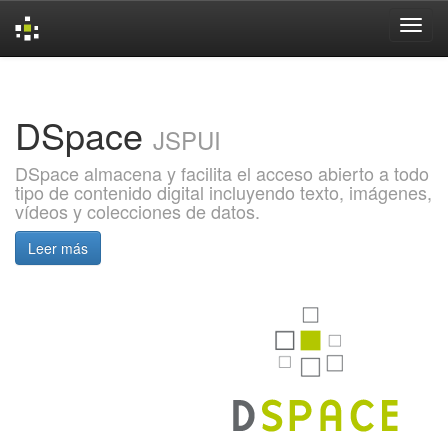
Skip
navigation
DSpace
JSPUI
DSpace almacena y facilita el acceso abierto a todo
tipo de contenido digital incluyendo texto, imágenes,
vídeos y colecciones de datos.
Leer más