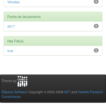
Virtudes
1
Fecha de lanzamiento
2017
1
Has File(s)
true
1
Theme by
DSpace Software
Copyright © 2002-2008
MIT
and
Hewlett-Packard
-
Comentarios