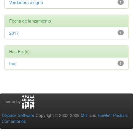
Verdadera alegría
1
Fecha de lanzamiento
2017
1
Has File(s)
true
1
Theme by
DSpace Software
Copyright © 2002-2008
MIT
and
Hewlett-Packard
-
Comentarios