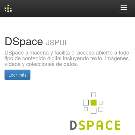
Skip
navigation
DSpace
JSPUI
DSpace almacena y facilita el acceso abierto a todo
tipo de contenido digital incluyendo texto, imágenes,
vídeos y colecciones de datos.
Leer más