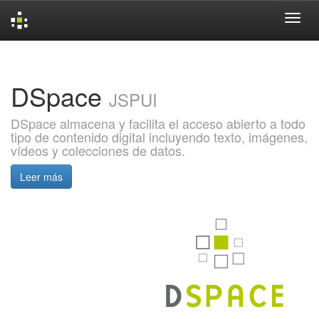
Skip
navigation
DSpace
JSPUI
DSpace almacena y facilita el acceso abierto a todo
tipo de contenido digital incluyendo texto, imágenes,
vídeos y colecciones de datos.
Leer más