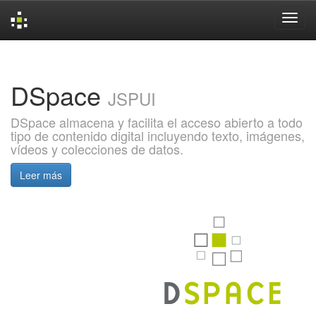
Skip
navigation
DSpace
JSPUI
DSpace almacena y facilita el acceso abierto a todo
tipo de contenido digital incluyendo texto, imágenes,
vídeos y colecciones de datos.
Leer más