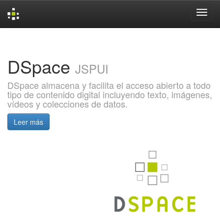
Skip
navigation
DSpace
JSPUI
DSpace almacena y facilita el acceso abierto a todo
tipo de contenido digital incluyendo texto, imágenes,
vídeos y colecciones de datos.
Leer más