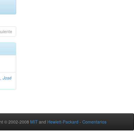
guiente
, José
ht © 2002-2008
MIT
and
Hewlett-Packard
-
Comentarios