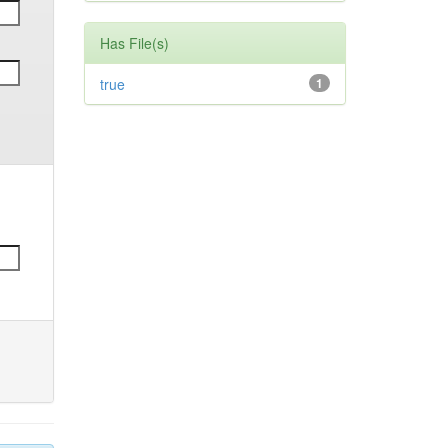
Has File(s)
true
1