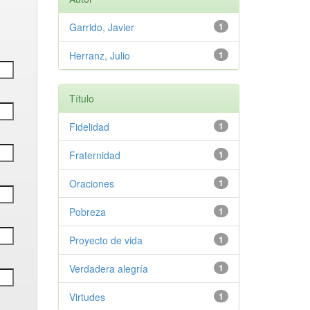
Garrido, Javier
1
Herranz, Julio
1
Título
Fidelidad
1
Fraternidad
1
Oraciones
1
Pobreza
1
Proyecto de vida
1
Verdadera alegría
1
Virtudes
1