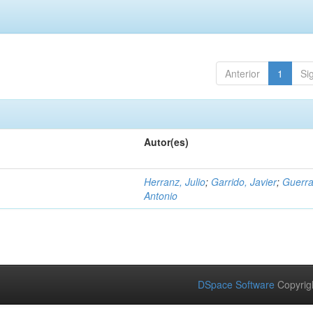
Anterior
1
Si
Autor(es)
Herranz, Julio
;
Garrido, Javier
;
Guerra
Antonio
DSpace Software
Copyrig