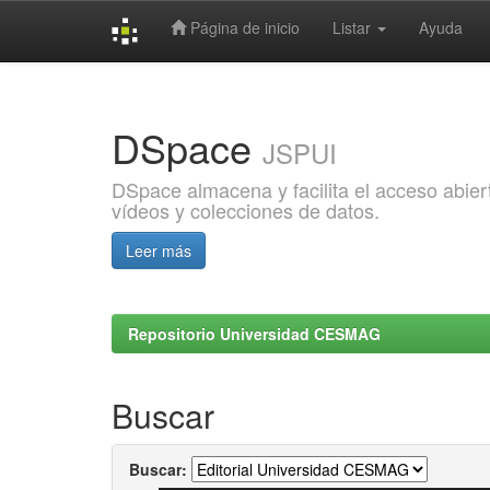
Página de inicio
Listar
Ayuda
Skip
navigation
DSpace
JSPUI
DSpace almacena y facilita el acceso abiert
vídeos y colecciones de datos.
Leer más
Repositorio Universidad CESMAG
Buscar
Buscar: