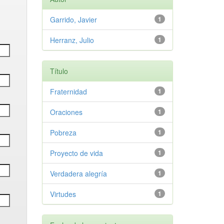
Garrido, Javier
1
Herranz, Julio
1
Título
Fraternidad
1
Oraciones
1
Pobreza
1
Proyecto de vida
1
Verdadera alegría
1
Virtudes
1