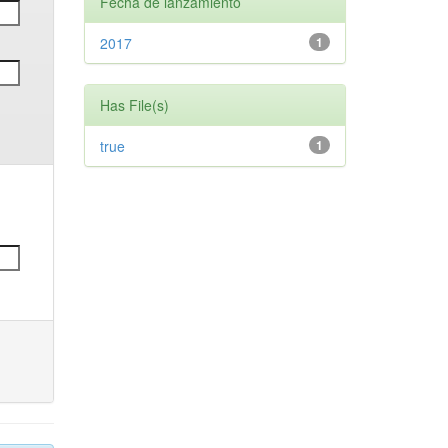
Fecha de lanzamiento
2017
1
Has File(s)
true
1