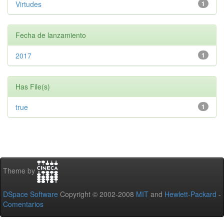
Virtudes
1
Fecha de lanzamiento
2017
1
Has File(s)
true
1
Theme by
DSpace Software
Copyright © 2002-2008
MIT
and
Hewlett-Packard
-
Comentarios