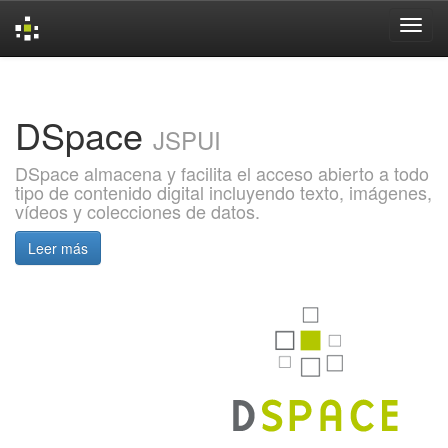
Skip
navigation
DSpace
JSPUI
DSpace almacena y facilita el acceso abierto a todo
tipo de contenido digital incluyendo texto, imágenes,
vídeos y colecciones de datos.
Leer más