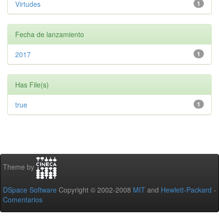
Virtudes
1
Fecha de lanzamiento
2017
1
Has File(s)
true
1
Theme by
DSpace Software
Copyright © 2002-2008
MIT
and
Hewlett-Packard
-
Comentarios