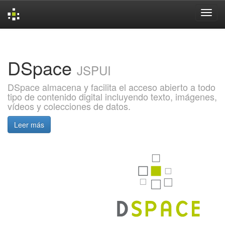
Skip
navigation
DSpace
JSPUI
DSpace almacena y facilita el acceso abierto a todo
tipo de contenido digital incluyendo texto, imágenes,
vídeos y colecciones de datos.
Leer más