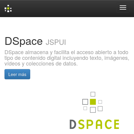
Skip
navigation
DSpace
JSPUI
DSpace almacena y facilita el acceso abierto a todo
tipo de contenido digital incluyendo texto, imágenes,
vídeos y colecciones de datos.
Leer más