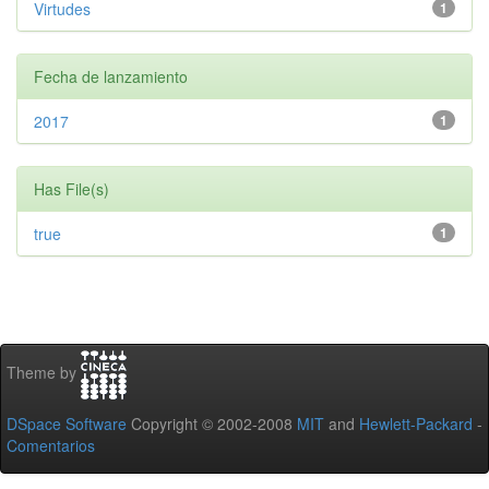
Virtudes
1
Fecha de lanzamiento
2017
1
Has File(s)
true
1
Theme by
DSpace Software
Copyright © 2002-2008
MIT
and
Hewlett-Packard
-
Comentarios