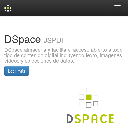
Skip
navigation
DSpace
JSPUI
DSpace almacena y facilita el acceso abierto a todo
tipo de contenido digital incluyendo texto, imágenes,
vídeos y colecciones de datos.
Leer más