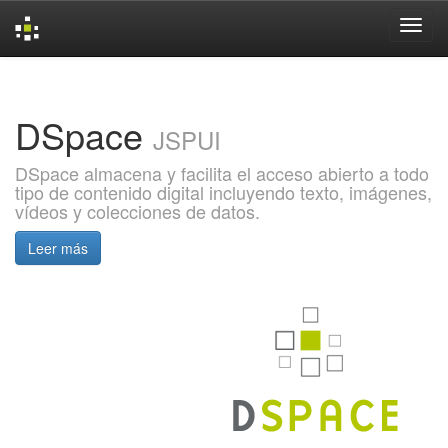
Skip
navigation
DSpace
JSPUI
DSpace almacena y facilita el acceso abierto a todo
tipo de contenido digital incluyendo texto, imágenes,
vídeos y colecciones de datos.
Leer más