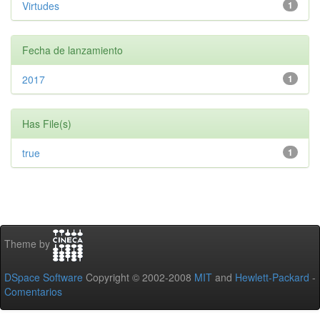
Virtudes
1
Fecha de lanzamiento
2017
1
Has File(s)
true
1
Theme by
DSpace Software
Copyright © 2002-2008
MIT
and
Hewlett-Packard
-
Comentarios