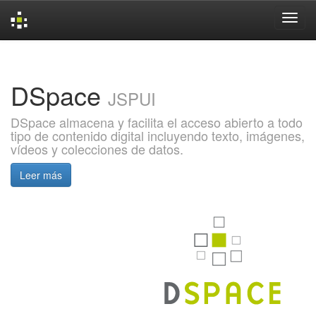
Skip
navigation
DSpace
JSPUI
DSpace almacena y facilita el acceso abierto a todo
tipo de contenido digital incluyendo texto, imágenes,
vídeos y colecciones de datos.
Leer más