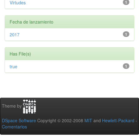
Virtudes
1
Fecha de lanzamiento
2017
1
Has File(s)
true
1
Theme by
DSpace Software
Copyright © 2002-2008
MIT
and
Hewlett-Packard
-
Comentarios