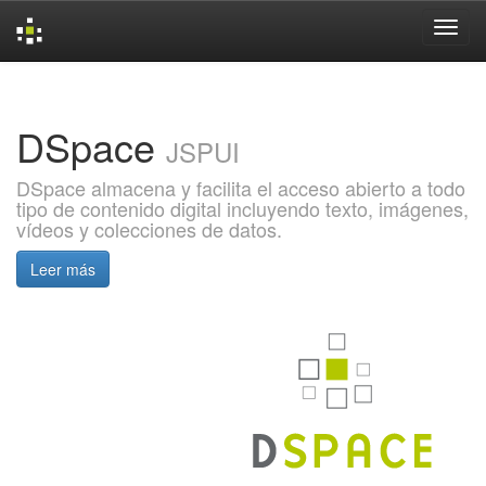
Skip
navigation
DSpace
JSPUI
DSpace almacena y facilita el acceso abierto a todo
tipo de contenido digital incluyendo texto, imágenes,
vídeos y colecciones de datos.
Leer más