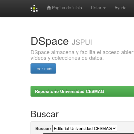
Página de inicio
Listar
Ayuda
Skip
navigation
DSpace
JSPUI
DSpace almacena y facilita el acceso abiert
vídeos y colecciones de datos.
Leer más
Repositorio Universidad CESMAG
Buscar
Buscar: