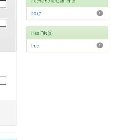
Fecha de lanzamiento
2017
1
Has File(s)
true
1