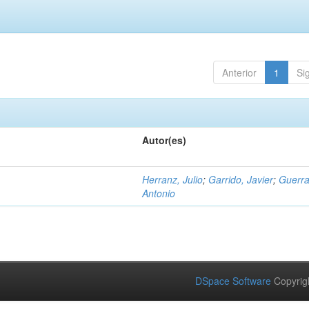
Anterior
1
Si
Autor(es)
Herranz, Julio
;
Garrido, Javier
;
Guerra
Antonio
DSpace Software
Copyrig