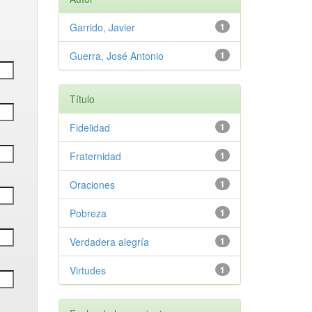
Garrido, Javier
1
Guerra, José Antonio
1
Título
Fidelidad
1
Fraternidad
1
Oraciones
1
Pobreza
1
Verdadera alegría
1
Virtudes
1