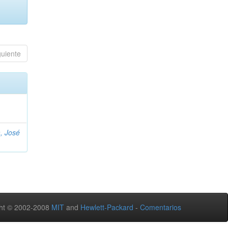
guiente
, José
ht © 2002-2008
MIT
and
Hewlett-Packard
-
Comentarios