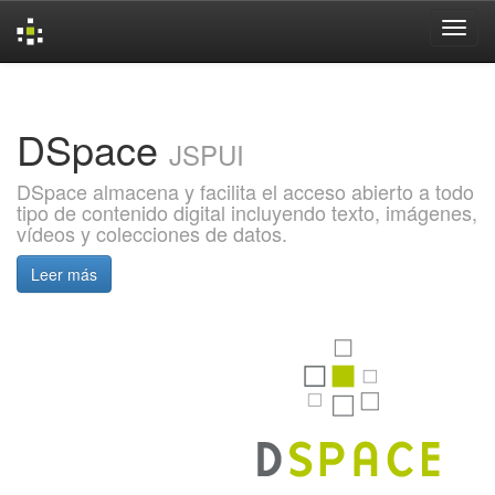
Skip
navigation
DSpace
JSPUI
DSpace almacena y facilita el acceso abierto a todo
tipo de contenido digital incluyendo texto, imágenes,
vídeos y colecciones de datos.
Leer más