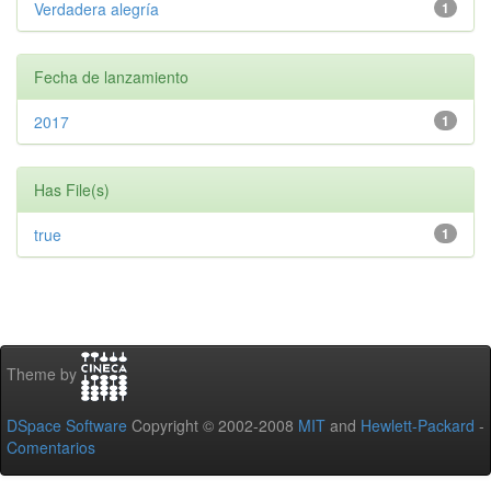
Verdadera alegría
1
Fecha de lanzamiento
2017
1
Has File(s)
true
1
Theme by
DSpace Software
Copyright © 2002-2008
MIT
and
Hewlett-Packard
-
Comentarios