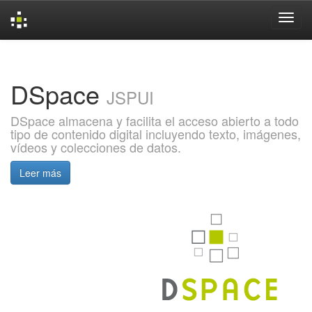
Skip
navigation
DSpace
JSPUI
DSpace almacena y facilita el acceso abierto a todo
tipo de contenido digital incluyendo texto, imágenes,
vídeos y colecciones de datos.
Leer más