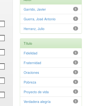
Garrido, Javier
1
Guerra, José Antonio
1
Herranz, Julio
1
Título
Fidelidad
1
Fraternidad
1
Oraciones
1
Pobreza
1
Proyecto de vida
1
Verdadera alegría
1