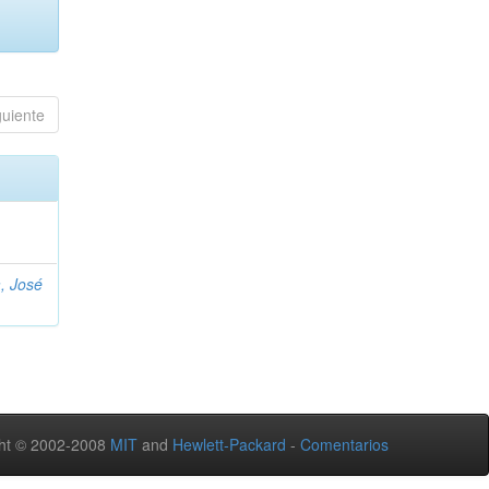
guiente
, José
ht © 2002-2008
MIT
and
Hewlett-Packard
-
Comentarios