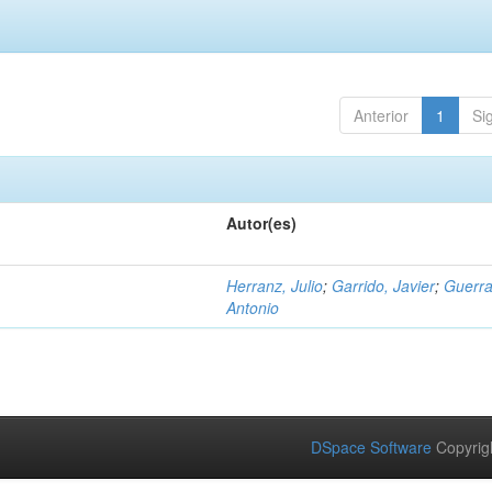
Anterior
1
Si
Autor(es)
Herranz, Julio
;
Garrido, Javier
;
Guerra
Antonio
DSpace Software
Copyrig