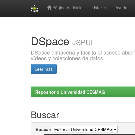
Página de inicio
Listar
Ayuda
Skip
navigation
DSpace
JSPUI
DSpace almacena y facilita el acceso abiert
vídeos y colecciones de datos.
Leer más
Repositorio Universidad CESMAG
Buscar
Buscar: